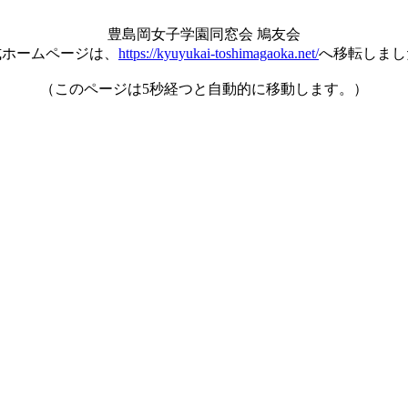
豊島岡女子学園同窓会 鳩友会
式ホームページは、
https://kyuyukai-toshimagaoka.net/
へ移転しまし
（このページは5秒経つと自動的に移動します。）