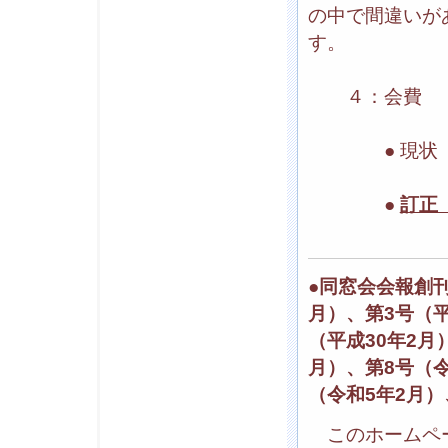
の中で間違いが
す。
４：会費 振
● 現状（誤）
●
訂正
●同窓会会報創刊
月）、第3号（平
（平成30年2月
月）
、
第8号（
（令和5年2月）
このホームペー