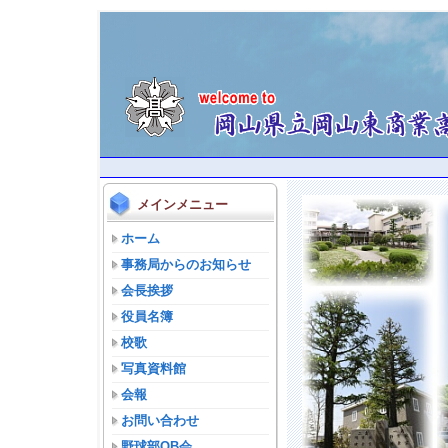
メインメニュー
ホーム
事務局からのお知らせ
会長挨拶
役員名簿
校歌
写真資料館
会報
お問い合わせ
野球部OB会