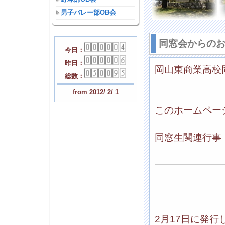
男子バレー部OB会
同窓会からの
今日：
昨日：
岡山東商業高校
総数：
from 2012/ 2/ 1
このホームペー
同窓生関連行事
2月17日に発行