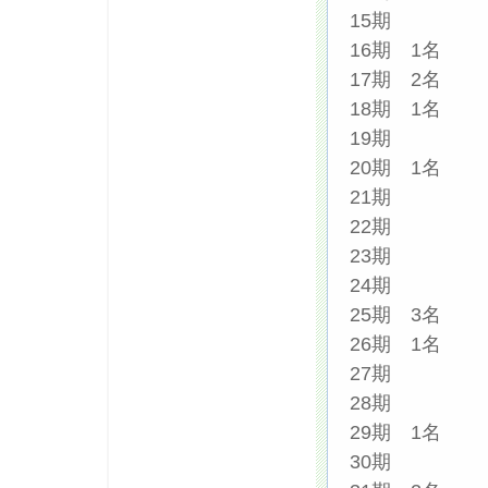
15期
16期 1名
17期 2名
18期 1名
19期
20期 1名
21期
22期
23期
24期
25期 3名
26期 1名
27期
28期
29期 1名
30期