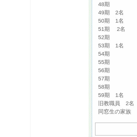
48期
49期 2名
50期 1名
51期 2名
52期
53期 1名
54期
55期
56期
57期
58期
59期 1名
旧教職員 2名
同窓生の家族 