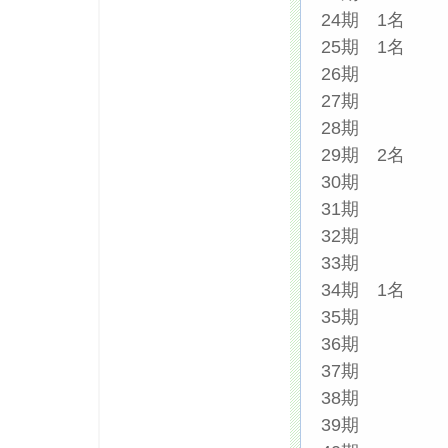
24期 1名
25期 1名
26期
27期
28期
29期 2名
30期
31期
32期
33期
34期 1名
35期
36期
37期
38期
39期