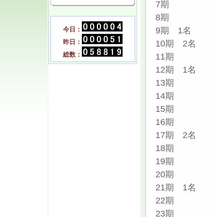
7期
8期
9期 1名
今日：
昨日：
10期 2名
総数：
11期
12期 1名
13期
14期
15期
16期
17期 2名
18期
19期
20期
21期 1名
22期
23期