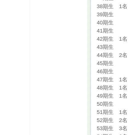
38期生 1名
39期生
40期生
41期生
42期生 1名
43期生
44期生 2名
45期生
46期生
47期生 1名
48期生 1名
49期生 1名
50期生
51期生 1名
52期生 2名
53期生 3名