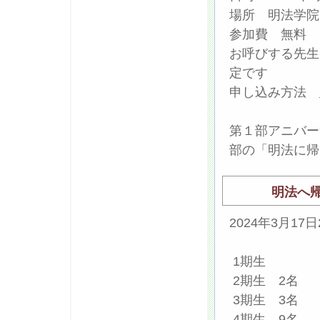
場所 明法学院
参加費 無料
お呼びする先生
定です
申し込み方法
第１部アニバー
部の「明法に帰
明法へ帰
2024年3月17
1期生
2期生 2名
3期生 3名
4期生 9名