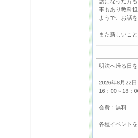
話になった方も
事もあり
教科担
ようで、お話を
また新しいこと
明法へ帰る日を
2026年8月22
16：00～18
会費：無料
各種イベントを