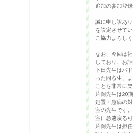
追加の参加登録
誠に申し訳あり
を設定させてい
ご協力よろしく
なお、
今回は社
しており
、お話
下田先生はバド
った同窓生、
ま
ことを非常に楽
片岡先生は20
処置・急病の対
室の先生です。
室に急遽戻る可
片岡先生は担任