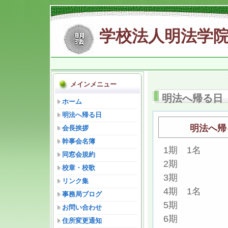
学校法人明法学
メインメニュー
明法へ帰る日
ホーム
明法へ帰る日
明法へ帰
会長挨拶
幹事会名簿
1期 1名
同窓会規約
2期
校章・校歌
3期
リンク集
4期 1名
事務局ブログ
5期
お問い合わせ
6期
住所変更通知